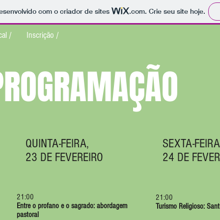
 desenvolvido com o criador de sites
.com
. Crie seu site hoje.
al /
Inscrição /
PROGRAMAÇÃO
QUINTA-FEIRA,
SEXTA-FEIRA
23 DE FEVEREIRO
24 DE FEVER
21:00
21:00
Entre o profano e o sagrado: abordagem
Turismo Religioso: San
pastoral